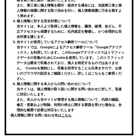
報を第三者に開示・提供いたしません。
また、第三者に個人情報を開示・提供する場合には、当該第三者と個
人情報の保護に関する取り決めを行い、個人情報保護に万全を期すよ
う努めます。
個人情報に対する安全対策について
当サイトは、本人より取得した個人情報を、漏洩、破壊、改ざん、不
正アクセスから保護するために、社内規定を整備し、かつ合理的な安
全対策を講じます。
当サイトが使用しているアクセス解析ツールについて
当サイトでは、Googleによるアクセス解析ツール「Googleアナリテ
ィクス」を利用しています。 このGoogleアナリティクスはトラフィッ
クデータの収集のためにCookieを使用しています。 このトラフィック
データは匿名で収集されており、個人を特定するものではありませ
ん。 Cookieを無効にし、収集を拒否することも出来ますので、お使
いのブラウザの設定をご確認ください。詳しくは
こちら
をご参照くだ
さい。
個人情報に関する本人からの問い合わせについて
当サイトは、個人情報の取り扱いに関する問い合わせに対して、迅速
に対応いたします。
また、本人から当サイトが管理する個人情報について、内容の確認、
修正・更新および削除、利用の停止に関する要請を受けた場合は、合
理的な範囲で必要な対応をいたします
個人情報に関する問い合わせ先は
こちら