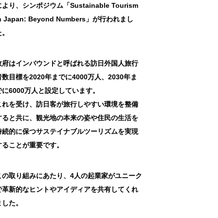
より、シンポジウム「Sustainable Tourism
n Japan: Beyond Numbers」が行われまし
た。
政府はインバウンドと呼ばれる訪日外国人旅行
者数目標を2020年までに4000万人、2030年ま
でに6000万人と設定しています。
これを受け、訪日客が旅行しやすい環境を整備
すると共に、観光地の本来の姿や住民の生活を
持続的に保つサステイナブルツーリズムを実現
することが重要です。
この取り組みにあたり、4人の起業家がユニーク
で革新的なヒントやアイディアを共有してくれ
ました。