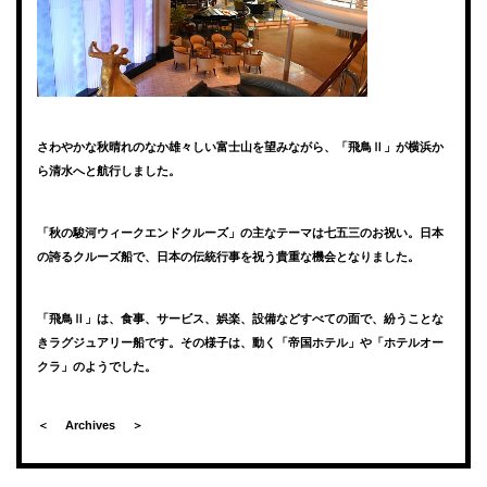
さわやかな秋晴れのなか雄々しい富士山を望みながら、「飛鳥Ⅱ」が横浜か
ら清水へと航行しました。
「秋の駿河ウィークエンドクルーズ」の主なテーマは七五三のお祝い。日本
の誇るクルーズ船で、日本の伝統行事を祝う貴重な機会となりました。
「飛鳥Ⅱ」は、食事、サービス、娯楽、設備などすべての面で、紛うことな
きラグジュアリー船です。その様子は、動く「帝国ホテル」や「ホテルオー
クラ」のようでした。
＜
Archives
＞